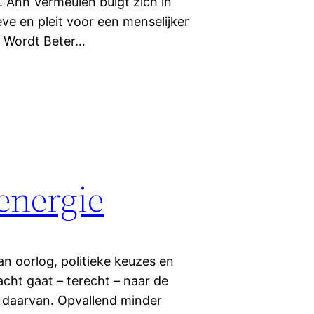
t. Ann Vermeulen buigt zich in
ve en pleit voor een menselijker
s Wordt Beter…
energie
n oorlog, politieke keuzes en
ht gaat – terecht – naar de
n daarvan. Opvallend minder