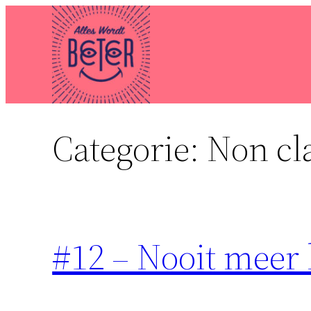
Ga
naar
de
inhoud
Categorie:
Non cl
#12 – Nooit meer 