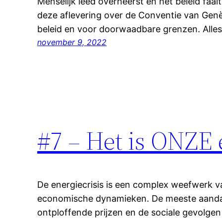
Menselijk leed overheerst en het beleid faal
deze aflevering over de Conventie van Genè
beleid en voor doorwaadbare grenzen. Alle
november 9, 2022
#7 – Het is ONZE 
De energiecrisis is een complex weefwerk va
economische dynamieken. De meeste aandac
ontploffende prijzen en de sociale gevolge