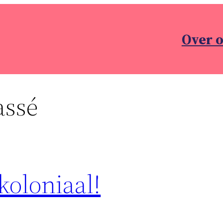
Over 
assé
koloniaal!