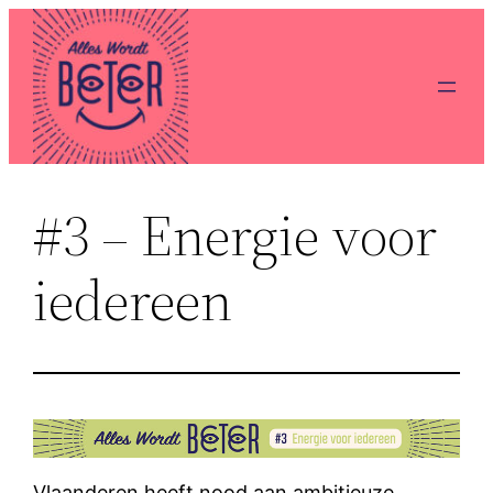
Ga
naar
de
inhoud
#3 – Energie voor
iedereen
Vlaanderen heeft nood aan ambitieuze