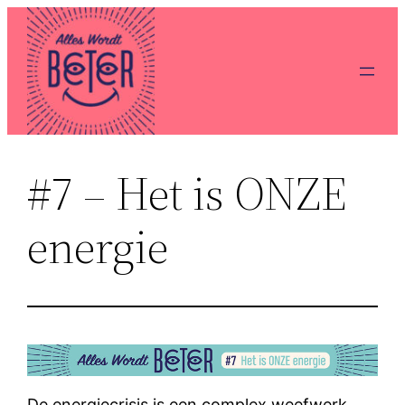
Ga
naar
de
inhoud
#7 – Het is ONZE
energie
De energiecrisis is een complex weefwerk