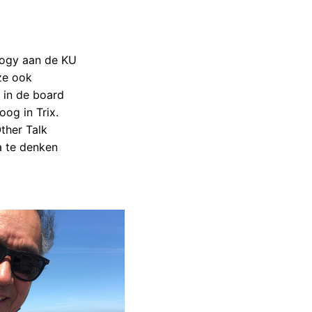
logy aan de KU
ze ook
 in de board
og in Trix.
ther Talk
a te denken