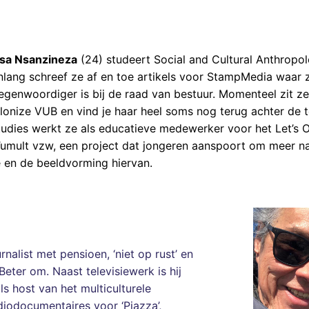
sa Nsanzineza
(24) studeert Social and Cultural Anthropo
nlang schreef ze af en toe artikels voor StampMedia waar 
egenwoordiger is bij de raad van bestuur. Momenteel zit ze
onize VUB en vind je haar heel soms nog terug achter de to
tudies werkt ze als educatieve medewerker voor het Let’s O
Tumult vzw, een project dat jongeren aanspoort om meer n
e en de beeldvorming hiervan.
nalist met pensioen, ‘niet op rust’ en
Beter om. Naast televisiewerk is hij
s host van het multiculturele
iodocumentaires voor ‘Piazza’,