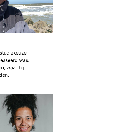
n studiekeuze
resseerd was.
n, waar hij
nden.