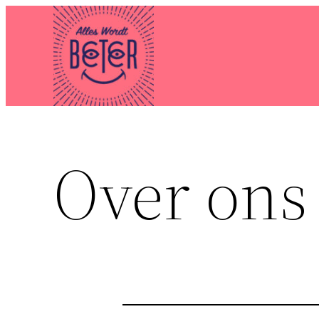
Ga
naar
de
inhoud
Over ons