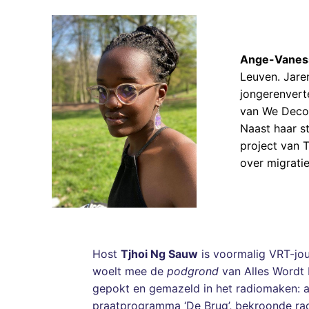
Ange-Vanes
Leuven. Jare
jongerenvert
van We Decol
Naast haar s
project van 
over migrati
Host
Tjhoi Ng Sauw
is voormalig VRT-jour
woelt mee de
podgrond
van Alles Wordt 
gepokt en gemazeld in het radiomaken: al
praatprogramma ‘De Brug’, bekroonde rad