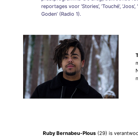
reportages voor ‘Stories’, ’Touché’, ‘Joos’,
Goden’ (Radio 1).
n
Ruby Bernabeu-Plous
(29) is verantwoo