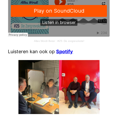
Alles Wordt Beter
·
#25: De zorgrevolutie!
Luisteren kan ook op
Spotify