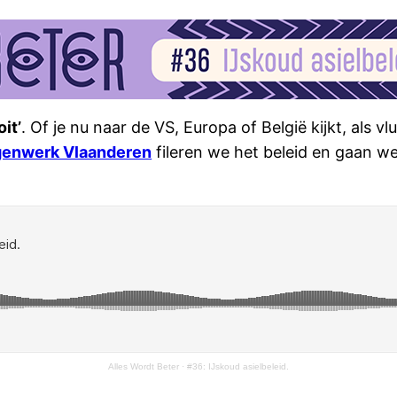
it’
. Of je nu naar de VS, Europa of België kijkt, als v
genwerk Vlaanderen
fileren we het beleid en gaan 
Alles Wordt Beter
·
#36: IJskoud asielbeleid.