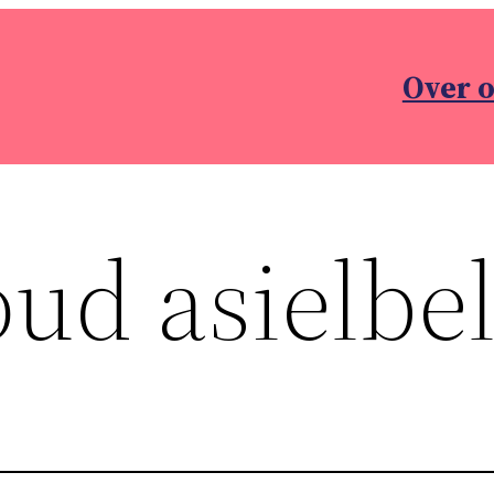
Over 
oud asielbel