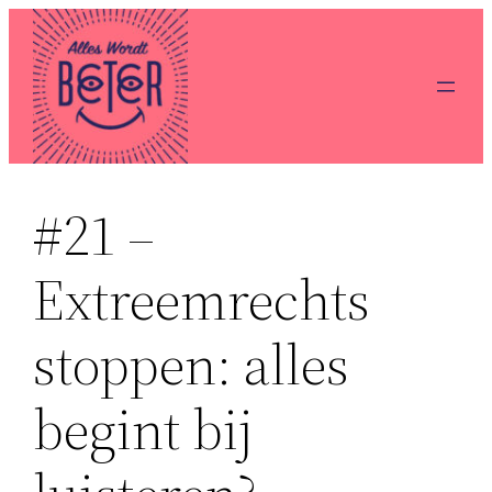
Ga
naar
de
inhoud
#21 –
Extreemrechts
stoppen: alles
begint bij