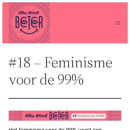
Ga
naar
de
inhoud
#18 – Feminisme
voor de 99%
Het feminisme voor de 99% voert een